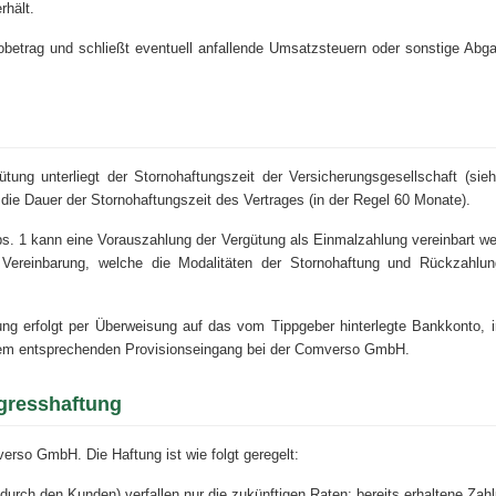
rhält.
ttobetrag und schließt eventuell anfallende Umsatzsteuern oder sonstige Abg
tung unterliegt der Stornohaftungszeit der Versicherungsgesellschaft (sieh
r die Dauer der Stornohaftungszeit des Vertrages (in der Regel 60 Monate).
. 1 kann eine Vorauszahlung der Vergütung als Einmalzahlung vereinbart we
he Vereinbarung, welche die Modalitäten der Stornohaftung und Rückzahlun
hlung erfolgt per Überweisung auf das vom Tippgeber hinterlegte Bankkonto, 
dem entsprechenden Provisionseingang bei der Comverso GmbH.
egresshaftung
verso GmbH. Die Haftung ist wie folgt geregelt:
durch den Kunden) verfallen nur die zukünftigen Raten; bereits erhaltene Zah