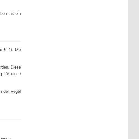
aben mit ein
e § 4). Die
rden. Diese
g für diese
in der Regel
lungen