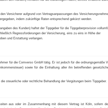
h den Versicherer aufgrund von Vertragsanpassungen des Versicherungsnehme
itergegeben, indem zukünftige Raten entsprechend gekürzt werden.
ngaben des Kunden) haftet der Tippgeber für die Tippgeberprovision vollumfä
ießlich Regressforderungen der Versicherung, eins zu eins in Höhe der
eben und Erstattung verlangen.
ernehmer für die Comverso GmbH tätig. Er ist jedoch für die ordnungsgemäße 
ommensteuer) sowie für die Einhaltung aller ihn betreffenden gesetzliche
ie steuerliche oder rechtliche Behandlung der Vergütungen beim Tippgeber.
tigkeiten aus oder im Zusammenhang mit diesem Vertrag ist Köln, sofern de