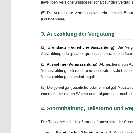
jeweiligen Versicherungsgesellschaft für den Vertrag e
(5) Die vereinbarte Vergütung versteht sich als Bru
(Bruttoabrede).
3. Auszahlung der Vergütung
(1)
Grundsatz (Ratierliche Auszahlung):
Die Vergü
Auszahlung erfolgt daher grundsätzlich ratierlich übe
(2)
Ausnahme (Vorauszahlung):
Abweichend von Abs
Vorauszahlung erfordert eine separate, schriftlic
Vorauszahlung gesondert regelt.
(3) Die jeweilige (ratierliche oder einmalige) Ausza
innerhalb der ersten Woche des Folgemonats nach 
4. Stornohaftung, Teilstorno und R
Der Tippgeber teilt das Stornohaftungsrisiko der Com
Bei einfacher Stornierung
(z.B. Kündigung 