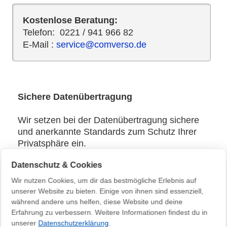
Kostenlose Beratung:
Telefon: 0221 / 941 966 82
E-Mail :
service@comverso.de
Sichere Datenübertragung
Wir setzen bei der Datenübertragung sichere
und anerkannte Standards zum Schutz Ihrer
Privatsphäre ein.
Datenschutz & Cookies
Das SSL-Protokoll verhindert, dass die
gesendeten Daten von anderen gelesen oder
Wir nutzen Cookies, um dir das bestmögliche Erlebnis auf
manipuliert werden können. Die Identität der
unserer Website zu bieten. Einige von ihnen sind essenziell,
Webseite wird durch ein Zertifikat
während andere uns helfen, diese Website und deine
gewährleistet.
Erfahrung zu verbessern. Weitere Informationen findest du in
unserer
Datenschutzerklärung
.