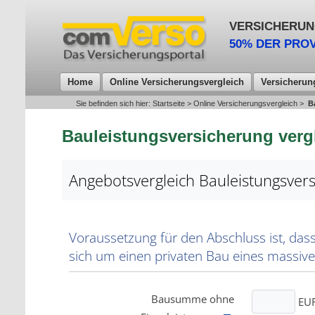
VERSICHERUN
50% DER PROV
Home
Online Versicherungsvergleich
Versicherun
Sie befinden sich hier:
Startseite
>
Online Versicherungsvergleich
>
B
Bauleistungsversicherung verg