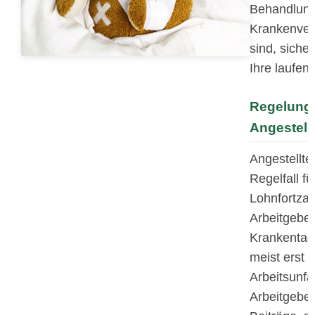
Behandlung
Krankenver
sind, siche
Ihre laufen
Regelunge
Angestell
Angestellte
Regelfall f
Lohnfortza
Arbeitgeber
Krankentage
meist erst 
Arbeitsunfä
Arbeitgeber