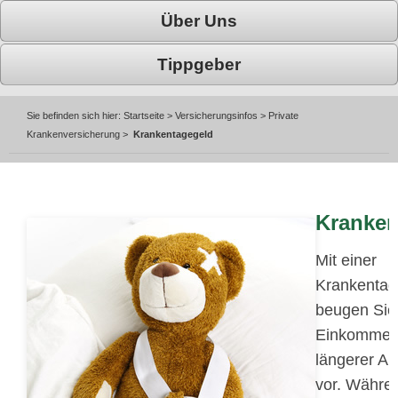
Über Uns
Tippgeber
Sie befinden sich hier:
Startseite
>
Versicherungsinfos
>
Private
Krankenversicherung
>
Krankentagegeld
Kranken
Mit einer
Krankentag
beugen Sie
Einkommens
längerer Ar
vor. Währe